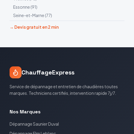
Essonne
(
91
)
Seine-et-Marne
(
77
)
→ Devis gratuit en 2 min
ChauffageExpress
Service de dépannage et entretien de chaudières toutes
marques. Techniciens certifiés, intervention rapide 7j/7.
Nos Marques
Dépannage
Saunier Duval
Dépannage
Elm Leblanc