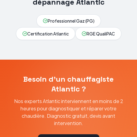
dépannage
Atlantic
Professionnel Gaz (PG)
Certification Atlantic
RGE QualiPAC
Besoin d'un chauffagiste
Atlantic ?
Nos experts Atlantic interviennent en moins de 2
heures pour diagnostiquer et réparer votre
chaudière. Diagnostic gratuit, devis avant
intervention.