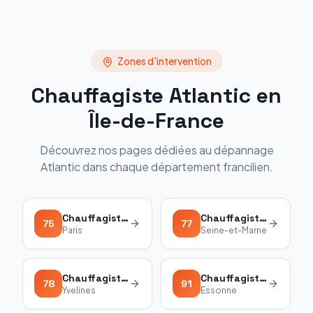
Zones d'intervention
Chauffagiste
Atlantic
en
Île-de-France
Découvrez nos pages dédiées au dépannage
Atlantic
dans chaque département francilien.
Chauffagiste
Atlantic
75
Chauffagiste
Atlantic
75
77
Paris
Seine-et-Marne
Chauffagiste
Atlantic
78
Chauffagiste
Atlantic
78
91
Yvelines
Essonne