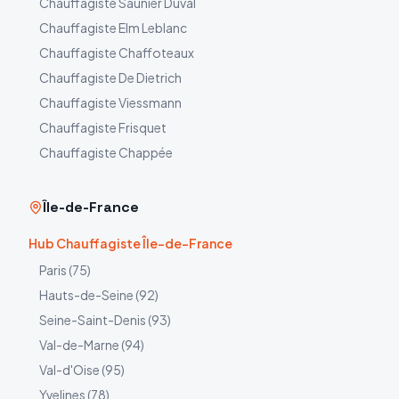
Chauffagiste
Saunier Duval
Chauffagiste
Elm Leblanc
Chauffagiste
Chaffoteaux
Chauffagiste
De Dietrich
Chauffagiste
Viessmann
Chauffagiste
Frisquet
Chauffagiste
Chappée
Île-de-France
Hub Chauffagiste Île-de-France
Paris
(
75
)
Hauts-de-Seine
(
92
)
Seine-Saint-Denis
(
93
)
Val-de-Marne
(
94
)
Val-d'Oise
(
95
)
Yvelines
(
78
)