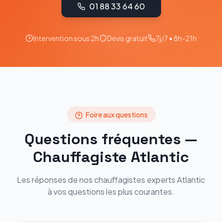
01 88 33 64 60
Intervention sous 2h
Devis gratuit
7j/7 • 8h-21h
Foire aux questions
Questions fréquentes —
Chauffagiste
Atlantic
Les réponses de nos chauffagistes experts
Atlantic
à vos questions les plus courantes.