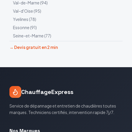
Val-de-Marne
(
94
)
Val-d'Oise
(
95
)
Yvelines
(
78
)
Essonne
(
91
)
Seine-et-Marne
(
77
)
→ Devis gratuit en 2 min
ChauffageExpress
Service de dépannage et entretien de chaudières toutes
marques. Techniciens certifiés, intervention rapide 7j/7.
Nos Marques