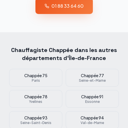
01 88 33 64 60
Chauffagiste
Chappée
dans les autres
départements d'Île-de-France
Chappée
75
Chappée
77
Paris
Seine-et-Marne
Chappée
78
Chappée
91
Yvelines
Essonne
Chappée
93
Chappée
94
Seine-Saint-Denis
Val-de-Marne