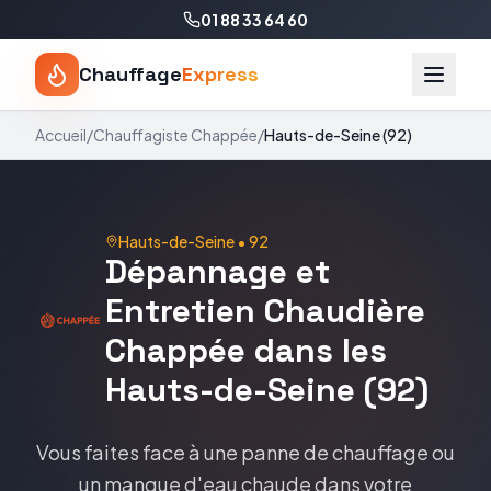
01 88 33 64 60
Chauffage
Express
Accueil
/
Chauffagiste
Chappée
/
Hauts-de-Seine
(
92
)
Hauts-de-Seine
•
92
Dépannage et
Entretien Chaudière
Chappée dans les
Hauts-de-Seine (92)
Vous faites face à une panne de chauffage ou
un manque d'eau chaude dans votre