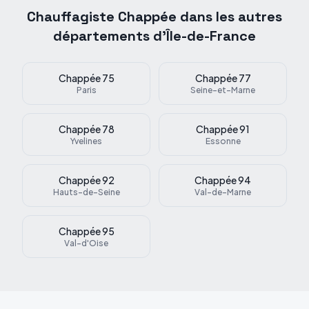
Chauffagiste
Chappée
dans les autres
départements d'Île-de-France
Chappée
75
Chappée
77
Paris
Seine-et-Marne
Chappée
78
Chappée
91
Yvelines
Essonne
Chappée
92
Chappée
94
Hauts-de-Seine
Val-de-Marne
Chappée
95
Val-d'Oise