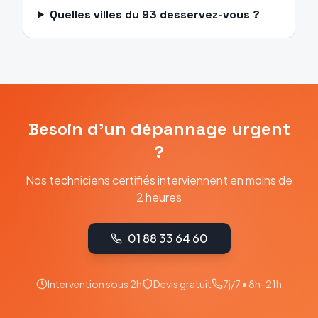
Quelles villes du 93 desservez-vous ?
Besoin d'un dépannage urgent
?
Nos techniciens certifiés interviennent en moins de
2 heures
01 88 33 64 60
Intervention sous 2h
Devis gratuit
7j/7 • 8h-21h