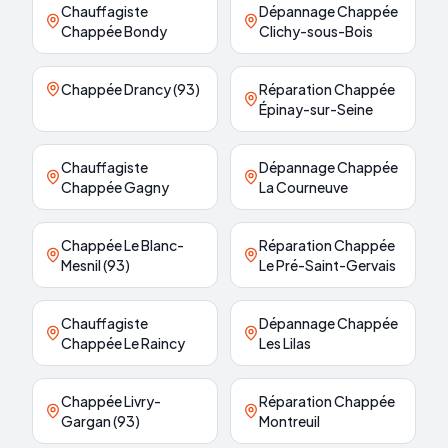
Chauffagiste
Dépannage Chappée
Chappée Bondy
Clichy-sous-Bois
Chappée Drancy (93)
Réparation Chappée
Épinay-sur-Seine
Chauffagiste
Dépannage Chappée
Chappée Gagny
La Courneuve
Chappée Le Blanc-
Réparation Chappée
Mesnil (93)
Le Pré-Saint-Gervais
Chauffagiste
Dépannage Chappée
Chappée Le Raincy
Les Lilas
Chappée Livry-
Réparation Chappée
Gargan (93)
Montreuil