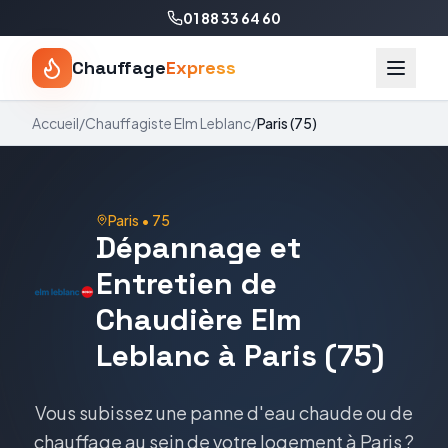
01 88 33 64 60
Chauffage
Express
Accueil
/
Chauffagiste
Elm Leblanc
/
Paris
(
75
)
Paris
•
75
Dépannage et
Entretien de
Chaudière Elm
Leblanc à Paris (75)
Vous subissez une panne d'eau chaude ou de
chauffage au sein de votre logement à Paris ?