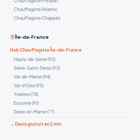
Chauffagiste
Frisquet
Chauffagiste
Atlantic
Chauffagiste
Chappée
Île-de-France
Hub Chauffagiste Île-de-France
Hauts-de-Seine
(
92
)
Seine-Saint-Denis
(
93
)
Val-de-Marne
(
94
)
Val-d'Oise
(
95
)
Yvelines
(
78
)
Essonne
(
91
)
Seine-et-Marne
(
77
)
→ Devis gratuit en 2 min