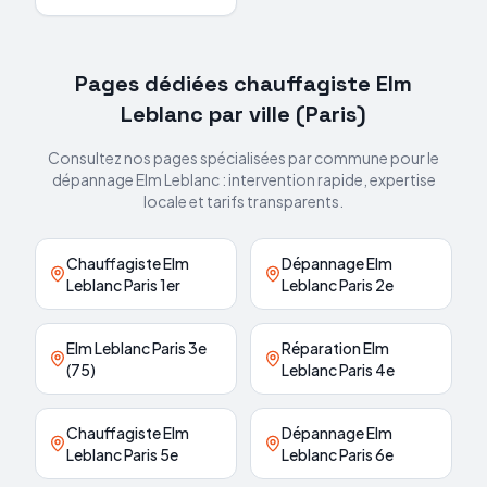
Pages dédiées chauffagiste
Elm
Leblanc
par ville (
Paris
)
Consultez nos pages spécialisées par commune pour le
dépannage
Elm Leblanc
: intervention rapide, expertise
locale et tarifs transparents.
Chauffagiste Elm
Dépannage Elm
Leblanc Paris 1er
Leblanc Paris 2e
Elm Leblanc Paris 3e
Réparation Elm
(75)
Leblanc Paris 4e
Chauffagiste Elm
Dépannage Elm
Leblanc Paris 5e
Leblanc Paris 6e