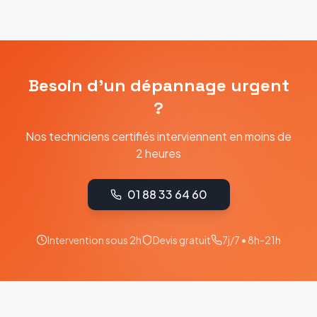
Besoin d'un dépannage urgent
?
Nos techniciens certifiés interviennent en moins de
2 heures
01 88 33 64 60
Intervention sous 2h
Devis gratuit
7j/7 • 8h-21h