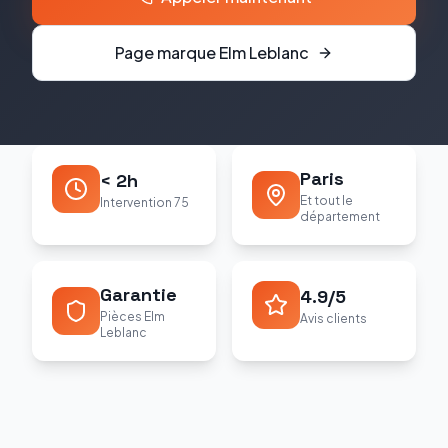
Page marque
Elm Leblanc
Paris
< 2h
Et tout le
Intervention 75
département
Garantie
4.9/5
Pièces Elm
Avis clients
Leblanc