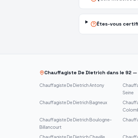
Êtes-vous certifi
Chauffagiste
De Dietrich
dans le
92
Chauffagiste
De Dietrich
Antony
Chauff
Seine
Chauffagiste
De Dietrich
Bagneux
Chauff
Colom
Chauffagiste
De Dietrich
Boulogne-
Chauff
Billancourt
Chauffagiste
De Dietrich
Chaville
Chauff