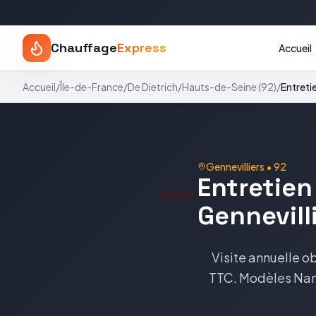
Chauffage
Express
Accueil
Accueil
/
Île-de-France
/
De Dietrich
/
Hauts-de-Seine
(
92
)
/
Entreti
Gennevilliers
•
92
Entretien
Gennevill
Visite annuelle o
TTC
. Modèles
Nan