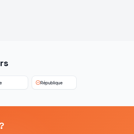
rs
e
République
?