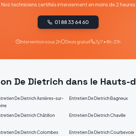
Nos techniciens certifiés interviennent en moins de 2 heures
01 88 33 64 60
Intervention sous 2h
Devis gratuit
7j/7 • 8h-21h
tion
De Dietrich
dans le
Hauts-d
tretien
De Dietrich
Asnières-sur-
Entretien
De Dietrich
Bagneux
eine
tretien
De Dietrich
Châtillon
Entretien
De Dietrich
Chaville
tretien
De Dietrich
Colombes
Entretien
De Dietrich
Courbevoie