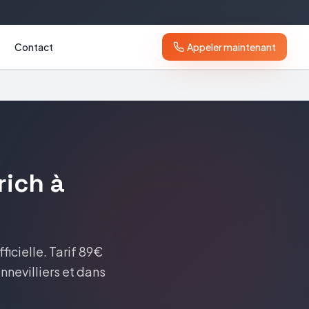
Contact
Appeler maintenant
rich
à
ficielle.
Tarif
89€
nnevilliers
et dans