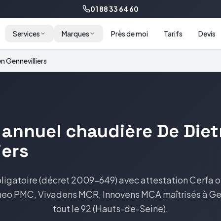
01 88 33 64 60
Services
Marques
Près de moi
Tarifs
Devis
en
Gennevilliers
 annuel
chaudière
De Diet
iers
bligatoire (décret 2009-649) avec attestation Cerfa of
eo PMC, Vivadens MCR, Innovens MCA
maîtrisés à
Ge
tout le
92
(
Hauts-de-Seine
).