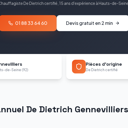
Chauffagiste
De Dietrich
certifié, 15 ans d'expérience à
Hauts-de-Sein
01 88 33 64 60
Devis gratuit en 2 min
nevilliers
Pièces d'origine
ts-de-Seine (92)
De Dietrich certifié
annuel
De Dietrich
Gennevillier