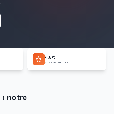
e
.
4.8/5
287 avis vérifiés
s
: notre