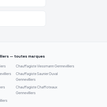
liers
— toutes marques
iers
Chauffagiste
Viessmann
Gennevilliers
villiers
Chauffagiste
Saunier Duval
Gennevilliers
iers
Chauffagiste
Chaffoteaux
Gennevilliers
liers