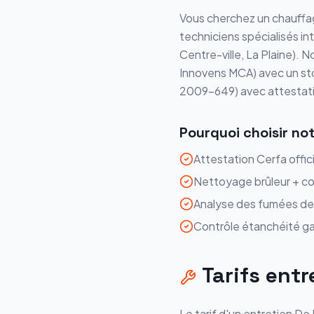
Vous cherchez un chauffag
techniciens spécialisés i
Centre-ville, La Plaine
). N
Innovens MCA
) avec un s
2009-649) avec attestatio
Pourquoi choisir no
Attestation Cerfa offic
Nettoyage brûleur + co
Analyse des fumées d
Contrôle étanchéité ga
Tarifs
entr
Le tarif d'un
entretien
De 