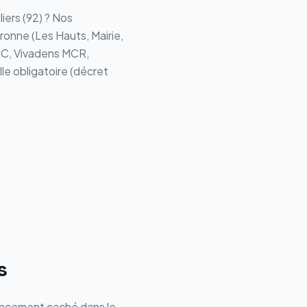
liers
(
92
) ? Nos
ronne (
Les Hauts, Mairie,
C, Vivadens MCR,
lle obligatoire (décret
s
placement caché dans le