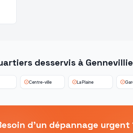
uartiers desservis à
Gennevillie
Centre-ville
La Plaine
Gar
Besoin d'un dépannage urgent 