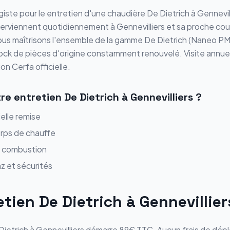
iste pour le
entretien
d'une chaudière
De Dietrich
à
Gennevil
nterviennent quotidiennement à
Gennevilliers
et sa proche cou
ous maîtrisons l'ensemble de la gamme
De Dietrich
(
Naneo PM
tock de pièces d'origine constamment renouvelé.
Visite annue
n Cerfa officielle.
tre
entretien
De Dietrich
à
Gennevilliers
?
ielle remise
rps de chauffe
e combustion
z et sécurités
etien
De Dietrich
à
Gennevillier
Dietrich
à
Gennevilliers
démarre
89€ TTC
. Aucun frais de dé