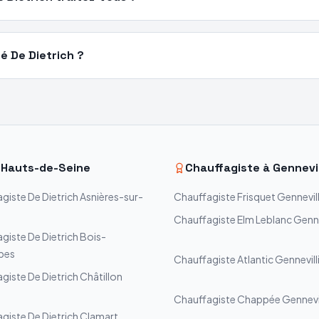
é De Dietrich ?
—
Hauts-de-Seine
Chauffagiste à
Gennevil
agiste
De Dietrich
Asnières-sur-
Chauffagiste
Frisquet
Gennevill
Chauffagiste
Elm Leblanc
Genne
agiste
De Dietrich
Bois-
bes
Chauffagiste
Atlantic
Gennevill
agiste
De Dietrich
Châtillon
Chauffagiste
Chappée
Gennevil
agiste
De Dietrich
Clamart