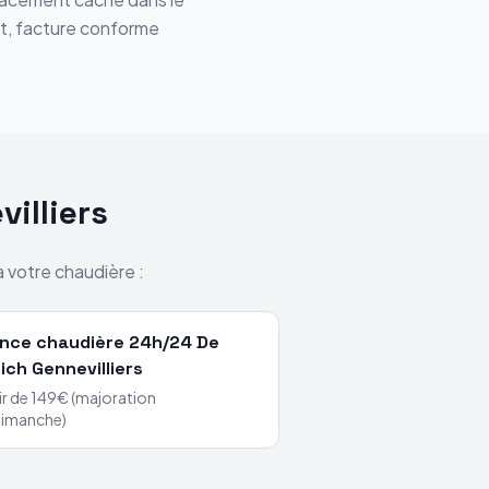
nt, facture conforme
illiers
à votre chaudière :
nce chaudière 24h/24
De
rich
Gennevilliers
ir de 149€ (majoration
dimanche)