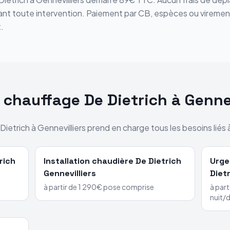
avant toute intervention. Paiement par CB, espèces ou vireme
.
s chauffage
De Dietrich
à
Gennev
Dietrich
à
Gennevilliers
prend en charge tous les besoins liés 
rich
Installation chaudière
De Dietrich
Urge
Gennevilliers
Diet
à partir de 1 290€ pose comprise
à part
nuit/