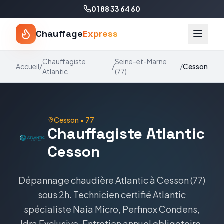
01 88 33 64 60
Chauffage
Express
Chauffagiste
Seine-et-Marne
Accueil
/
/
/
Cesson
Atlantic
(
77
)
Cesson
•
77
Chauffagiste
Atlantic
Cesson
Dépannage chaudière
Atlantic
à
Cesson
(
77
)
sous 2h. Technicien certifié
Atlantic
spécialiste
Naia Micro, Perfinox Condens,
Idra Exclusive
. Entretien annuel obligatoire,