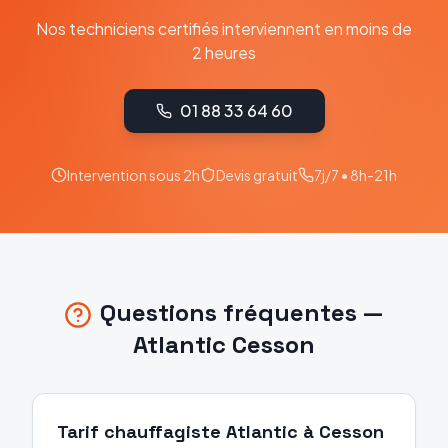
Nos techniciens certifiés interviennent en moins de
2 heures
01 88 33 64 60
Intervention sous 2h
Devis gratuit
7j/7 • 8h-21h
Questions fréquentes —
Atlantic
Cesson
Tarif chauffagiste Atlantic à Cesson