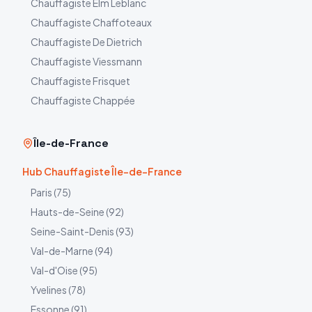
Chauffagiste
Elm Leblanc
Chauffagiste
Chaffoteaux
Chauffagiste
De Dietrich
Chauffagiste
Viessmann
Chauffagiste
Frisquet
Chauffagiste
Chappée
Île-de-France
Hub Chauffagiste Île-de-France
Paris
(
75
)
Hauts-de-Seine
(
92
)
Seine-Saint-Denis
(
93
)
Val-de-Marne
(
94
)
Val-d'Oise
(
95
)
Yvelines
(
78
)
Essonne
(
91
)