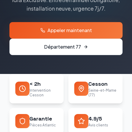
installation neuve, urgence 7j/7.
Appeler maintenant
Département
77
< 2h
Cesson
Intervention
Seine-et-Marne
Cesson
(77)
Garantie
4.9/5
Pièces Atlantic
Avis clients