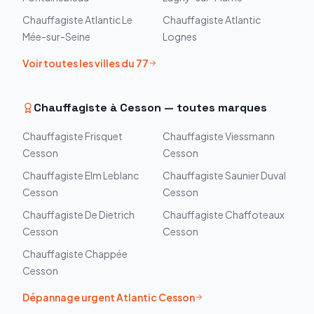
Chauffagiste
Atlantic
Le
Chauffagiste
Atlantic
Mée-sur-Seine
Lognes
Voir toutes les villes du
77
Chauffagiste à
Cesson
— toutes marques
Chauffagiste
Frisquet
Chauffagiste
Viessmann
Cesson
Cesson
Chauffagiste
Elm Leblanc
Chauffagiste
Saunier Duval
Cesson
Cesson
Chauffagiste
De Dietrich
Chauffagiste
Chaffoteaux
Cesson
Cesson
Chauffagiste
Chappée
Cesson
Dépannage urgent
Atlantic
Cesson