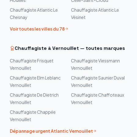
Houilles
Celle-Saint-Cloud
Chauffagiste
Atlantic
Le
Chauffagiste
Atlantic
Le
Chesnay
Vésinet
Voir toutes les villes du
78
Chauffagiste à
Vernouillet
— toutes marques
Chauffagiste
Frisquet
Chauffagiste
Viessmann
Vernouillet
Vernouillet
Chauffagiste
Elm Leblanc
Chauffagiste
Saunier Duval
Vernouillet
Vernouillet
Chauffagiste
De Dietrich
Chauffagiste
Chaffoteaux
Vernouillet
Vernouillet
Chauffagiste
Chappée
Vernouillet
Dépannage urgent
Atlantic
Vernouillet