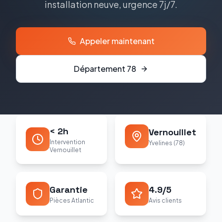
installation neuve, urgence 7j/7.
Appeler maintenant
Département
78
< 2h
Vernouillet
Intervention
Yvelines (78)
Vernouillet
Garantie
4.9/5
Pièces Atlantic
Avis clients