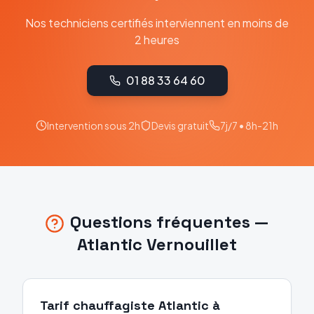
Nos techniciens certifiés interviennent en moins de
2 heures
01 88 33 64 60
Intervention sous 2h
Devis gratuit
7j/7 • 8h-21h
Questions fréquentes —
Atlantic
Vernouillet
Tarif chauffagiste Atlantic à