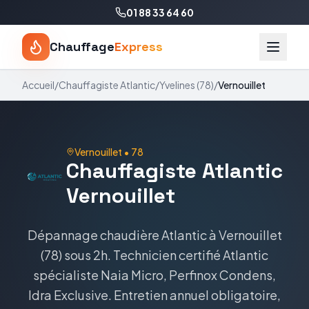
01 88 33 64 60
Chauffage
Express
Accueil
/
Chauffagiste
Atlantic
/
Yvelines
(
78
)
/
Vernouillet
Vernouillet
•
78
Chauffagiste
Atlantic
Vernouillet
Dépannage chaudière
Atlantic
à
Vernouillet
(
78
) sous 2h. Technicien certifié
Atlantic
spécialiste
Naia Micro, Perfinox Condens,
Idra Exclusive
. Entretien annuel obligatoire,