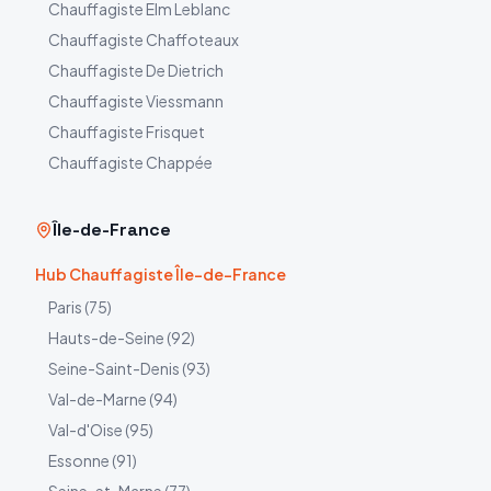
Chauffagiste
Elm Leblanc
Chauffagiste
Chaffoteaux
Chauffagiste
De Dietrich
Chauffagiste
Viessmann
Chauffagiste
Frisquet
Chauffagiste
Chappée
Île-de-France
Hub Chauffagiste Île-de-France
Paris
(
75
)
Hauts-de-Seine
(
92
)
Seine-Saint-Denis
(
93
)
Val-de-Marne
(
94
)
Val-d'Oise
(
95
)
Essonne
(
91
)