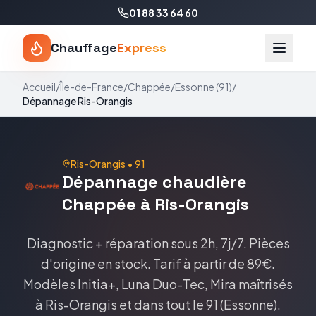
01 88 33 64 60
Chauffage
Express
Accueil
/
Île-de-France
/
Chappée
/
Essonne
(
91
)
/
Dépannage
Ris-Orangis
Ris-Orangis
•
91
Dépannage
chaudière
Chappée
à
Ris-Orangis
Diagnostic + réparation sous 2h, 7j/7. Pièces
d'origine en stock.
Tarif
à partir de 89€
.
Modèles
Initia+, Luna Duo-Tec, Mira
maîtrisés
à
Ris-Orangis
et dans tout le
91
(
Essonne
).