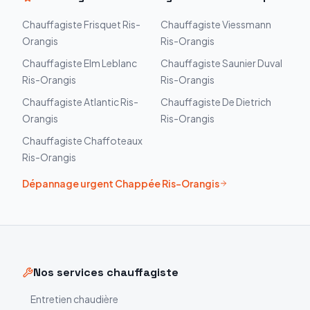
Chauffagiste
Frisquet
Ris-
Chauffagiste
Viessmann
Orangis
Ris-Orangis
Chauffagiste
Elm Leblanc
Chauffagiste
Saunier Duval
Ris-Orangis
Ris-Orangis
Chauffagiste
Atlantic
Ris-
Chauffagiste
De Dietrich
Orangis
Ris-Orangis
Chauffagiste
Chaffoteaux
Ris-Orangis
Dépannage urgent
Chappée
Ris-Orangis
Nos services chauffagiste
Entretien chaudière