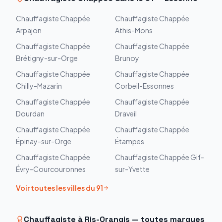
Chauffagiste
Chappée
Chauffagiste
Chappée
Arpajon
Athis-Mons
Chauffagiste
Chappée
Chauffagiste
Chappée
Brétigny-sur-Orge
Brunoy
Chauffagiste
Chappée
Chauffagiste
Chappée
Chilly-Mazarin
Corbeil-Essonnes
Chauffagiste
Chappée
Chauffagiste
Chappée
Dourdan
Draveil
Chauffagiste
Chappée
Chauffagiste
Chappée
Épinay-sur-Orge
Étampes
Chauffagiste
Chappée
Chauffagiste
Chappée
Gif-
Évry-Courcouronnes
sur-Yvette
Voir toutes les villes du
91
Chauffagiste à
Ris-Orangis
— toutes marques