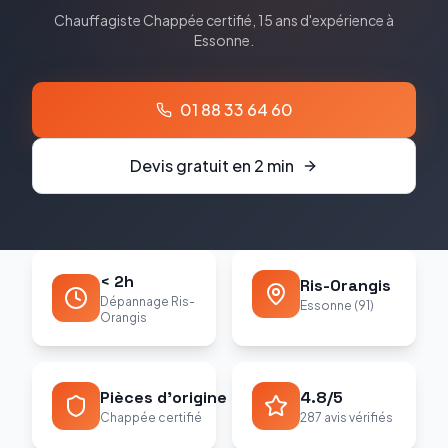
Chauffagiste
Chappée
certifié, 15 ans d'expérience à
Essonne
.
01 88 33 64 60
Devis gratuit en 2 min
< 2h
Ris-Orangis
Dépannage Ris-
Essonne (91)
Orangis
Pièces d'origine
4.8/5
Chappée certifié
287 avis vérifiés