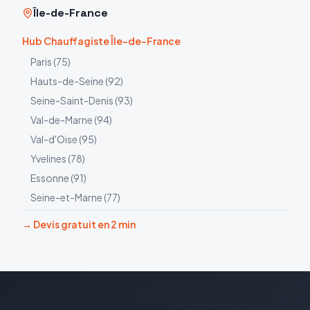
Île-de-France
Hub Chauffagiste Île-de-France
Paris
(
75
)
Hauts-de-Seine
(
92
)
Seine-Saint-Denis
(
93
)
Val-de-Marne
(
94
)
Val-d'Oise
(
95
)
Yvelines
(
78
)
Essonne
(
91
)
Seine-et-Marne
(
77
)
→ Devis gratuit en 2 min