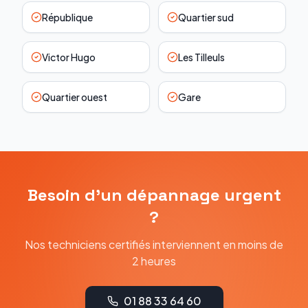
République
Quartier sud
Victor Hugo
Les Tilleuls
Quartier ouest
Gare
Besoin d'un dépannage urgent
?
Nos techniciens certifiés interviennent en moins de
2 heures
01 88 33 64 60