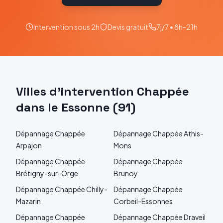
Intervention sous 2h
Devis gratuit
7j/7 • 8h-21h
Villes d'intervention
Chappée
dans le
Essonne
(
91
)
Dépannage
Chappée
Dépannage
Chappée
Athis-
Arpajon
Mons
Dépannage
Chappée
Dépannage
Chappée
Brétigny-sur-Orge
Brunoy
Dépannage
Chappée
Chilly-
Dépannage
Chappée
Mazarin
Corbeil-Essonnes
Dépannage
Chappée
Dépannage
Chappée
Draveil