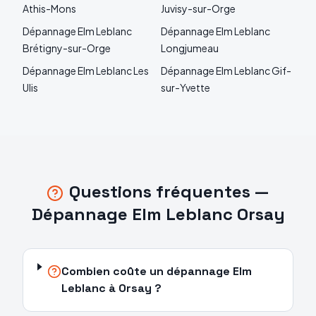
Athis-Mons
Juvisy-sur-Orge
Dépannage
Elm Leblanc
Dépannage
Elm Leblanc
Brétigny-sur-Orge
Longjumeau
Dépannage
Elm Leblanc
Les
Dépannage
Elm Leblanc
Gif-
Ulis
sur-Yvette
Questions fréquentes —
Dépannage
Elm Leblanc
Orsay
Combien coûte un dépannage Elm
Leblanc à Orsay ?