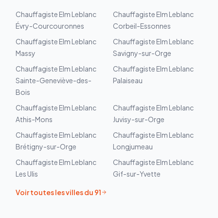
Chauffagiste
Elm Leblanc
Chauffagiste
Elm Leblanc
Évry-Courcouronnes
Corbeil-Essonnes
Chauffagiste
Elm Leblanc
Chauffagiste
Elm Leblanc
Massy
Savigny-sur-Orge
Chauffagiste
Elm Leblanc
Chauffagiste
Elm Leblanc
Sainte-Geneviève-des-
Palaiseau
Bois
Chauffagiste
Elm Leblanc
Chauffagiste
Elm Leblanc
Athis-Mons
Juvisy-sur-Orge
Chauffagiste
Elm Leblanc
Chauffagiste
Elm Leblanc
Brétigny-sur-Orge
Longjumeau
Chauffagiste
Elm Leblanc
Chauffagiste
Elm Leblanc
Les Ulis
Gif-sur-Yvette
Voir toutes les villes du
91