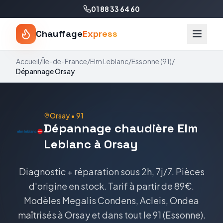
01 88 33 64 60
Chauffage
Express
Accueil
/
Île-de-France
/
Elm Leblanc
/
Essonne
(
91
)
/
Dépannage
Orsay
Orsay
•
91
Dépannage
chaudière
Elm
Leblanc
à
Orsay
Diagnostic + réparation sous 2h, 7j/7. Pièces
d'origine en stock.
Tarif
à partir de 89€
.
Modèles
Megalis Condens, Acleis, Ondea
maîtrisés à
Orsay
et dans tout le
91
(
Essonne
).