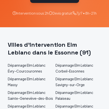
Intervention sous 2h
Devis gratuit
7j/7 • 8h-21h
Villes d'intervention
Elm
Leblanc
dans le
Essonne
(
91
)
Dépannage
Elm Leblanc
Dépannage
Elm Leblanc
Évry-Courcouronnes
Corbeil-Essonnes
Dépannage
Elm Leblanc
Dépannage
Elm Leblanc
Massy
Savigny-sur-Orge
Dépannage
Elm Leblanc
Dépannage
Elm Leblanc
Sainte-Geneviève-des-Bois
Palaiseau
Dépannage
Elm Leblanc
Dépannage
Elm Leblanc