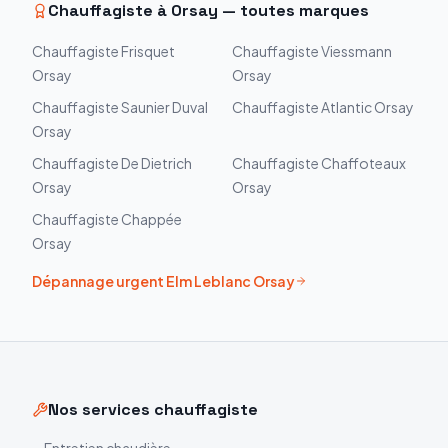
Chauffagiste à
Orsay
— toutes marques
Chauffagiste
Frisquet
Chauffagiste
Viessmann
Orsay
Orsay
Chauffagiste
Saunier Duval
Chauffagiste
Atlantic
Orsay
Orsay
Chauffagiste
De Dietrich
Chauffagiste
Chaffoteaux
Orsay
Orsay
Chauffagiste
Chappée
Orsay
Dépannage urgent
Elm Leblanc
Orsay
Nos services chauffagiste