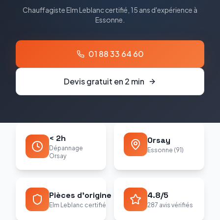
Chauffagiste
Elm Leblanc
certifié, 15 ans d'expérience à
Essonne
.
01 88 33 64 60
Devis gratuit en 2 min
< 2h
Orsay
Dépannage
Essonne (91)
Orsay
Pièces d'origine
4.8/5
Elm Leblanc certifié
287 avis vérifiés