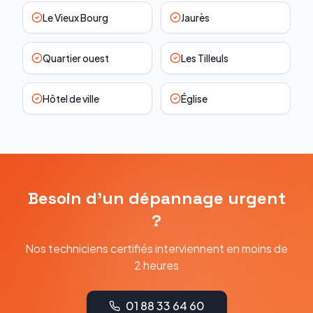
Le Vieux Bourg
Jaurès
Quartier ouest
Les Tilleuls
Hôtel de ville
Église
Besoin d'un dépannage urgent
?
Nos techniciens certifiés interviennent en moins de
2 heures
01 88 33 64 60