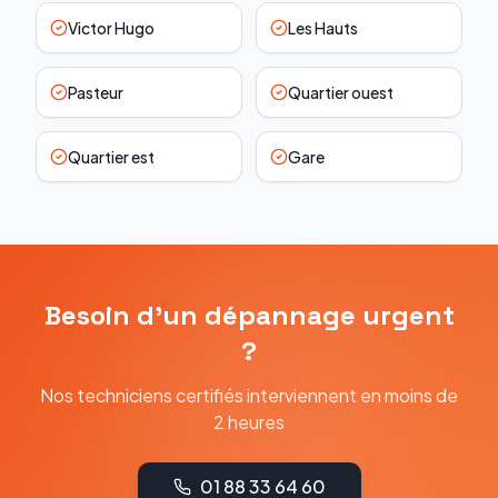
Victor Hugo
Les Hauts
Pasteur
Quartier ouest
Quartier est
Gare
Besoin d'un dépannage urgent
?
Nos techniciens certifiés interviennent en moins de
2 heures
01 88 33 64 60