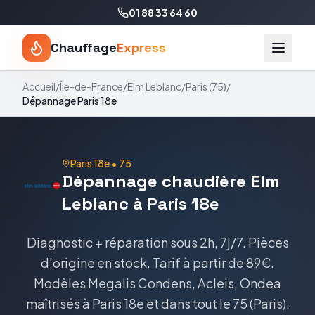
01 88 33 64 60
Chauffage
Express
Accueil
/
Île-de-France
/
Elm Leblanc
/
Paris
(
75
)
/
Dépannage
Paris 18e
Paris 18e
•
75
Dépannage
chaudière
Elm
Leblanc
à
Paris 18e
Diagnostic + réparation sous 2h, 7j/7. Pièces
d'origine en stock.
Tarif
à partir de 89€
.
Modèles
Megalis Condens, Acleis, Ondea
maîtrisés à
Paris 18e
et dans tout le
75
(
Paris
).