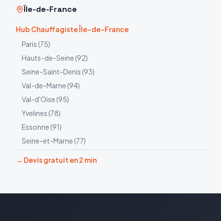
Île-de-France
Hub Chauffagiste Île-de-France
Paris
(
75
)
Hauts-de-Seine
(
92
)
Seine-Saint-Denis
(
93
)
Val-de-Marne
(
94
)
Val-d'Oise
(
95
)
Yvelines
(
78
)
Essonne
(
91
)
Seine-et-Marne
(
77
)
→ Devis gratuit en 2 min