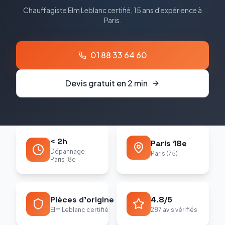
Chauffagiste
Elm Leblanc
certifié, 15 ans d'expérience à
Paris
.
01 88 33 64 60
Devis gratuit en 2 min
< 2h
Paris 18e
Dépannage
Paris (75)
Paris 18e
Pièces d'origine
4.8/5
Elm Leblanc certifié
287 avis vérifiés