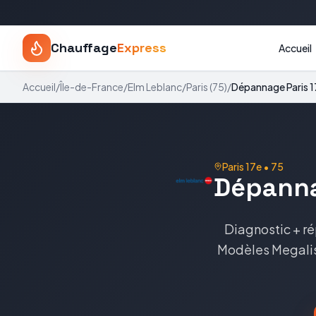
Chauffage
Express
Accueil
Accueil
/
Île-de-France
/
Elm Leblanc
/
Paris
(
75
)
/
Dépannage
Paris 
Paris 17e
•
75
Dépann
Diagnostic + ré
Modèles
Megali