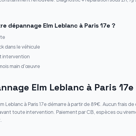
tre
dépannage
Elm Leblanc
à
Paris 17e
?
ite
ck dans le véhicule
t intervention
 mois main d'œuvre
annage
Elm Leblanc
à
Paris 17e
lm Leblanc
à
Paris 17e
démarre
à partir de 89€
. Aucun frais d
s avant toute intervention. Paiement par CB, espèces ou vire
.