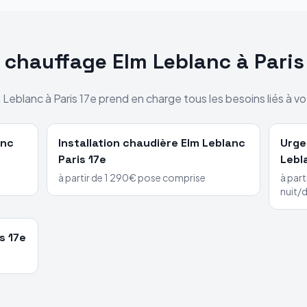
s chauffage
Elm Leblanc
à
Paris
 Leblanc
à
Paris 17e
prend en charge tous les besoins liés à vo
anc
Installation chaudière
Elm Leblanc
Urge
Paris 17e
Lebl
à partir de 1 290€ pose comprise
à part
nuit/
s 17e