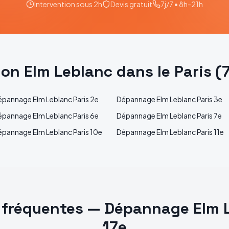
Intervention sous 2h
Devis gratuit
7j/7 • 8h-21h
tion
Elm Leblanc
dans le
Paris
(
épannage
Elm Leblanc
Paris 2e
Dépannage
Elm Leblanc
Paris 3e
épannage
Elm Leblanc
Paris 6e
Dépannage
Elm Leblanc
Paris 7e
épannage
Elm Leblanc
Paris 10e
Dépannage
Elm Leblanc
Paris 11e
 fréquentes —
Dépannage
Elm 
17e