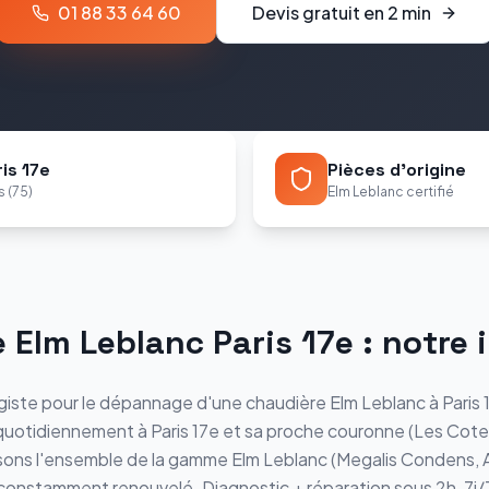
01 88 33 64 60
Devis gratuit en 2 min
is 17e
Pièces d'origine
s (75)
Elm Leblanc certifié
e
Elm Leblanc
Paris 17e
: notre 
iste pour le
dépannage
d'une chaudière
Elm Leblanc
à
Paris 
 quotidiennement à
Paris 17e
et sa proche couronne (
Les Cote
isons l'ensemble de la gamme
Elm Leblanc
(
Megalis Condens, 
e constamment renouvelé.
Diagnostic + réparation sous 2h, 7j/