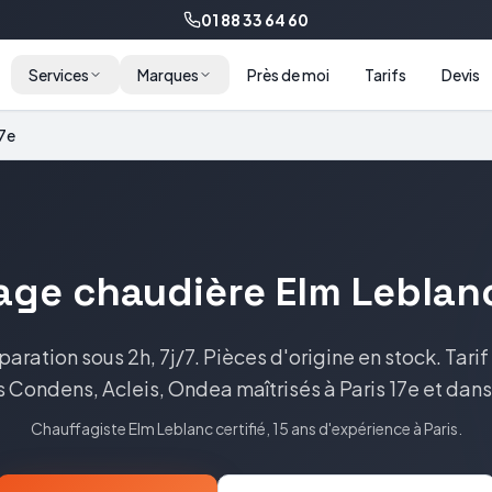
01 88 33 64 60
Services
Marques
Près de moi
Tarifs
Devis
17e
age
chaudière
Elm Leblan
paration sous 2h, 7j/7. Pièces d'origine en stock.
Tarif
s Condens, Acleis, Ondea
maîtrisés à
Paris 17e
et dans
Chauffagiste
Elm Leblanc
certifié, 15 ans d'expérience à
Paris
.