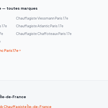
e
— toutes marques
Chauffagiste
Viessmann
Paris 17e
s 17e
Chauffagiste
Atlantic
Paris 17e
17e
Chauffagiste
Chaffoteaux
Paris 17e
e
nc
Paris 17e
Île-de-France
b Chauffagiste Île-de-France