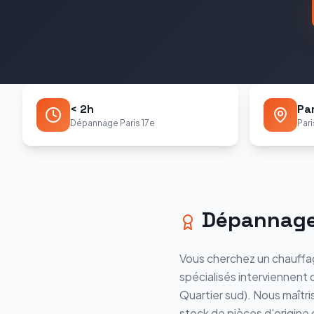
< 2h
Par
Dépannage Paris 17e
Pari
Dépannag
Vous cherchez un chauffag
spécialisés interviennent
Quartier sud
). Nous maîtr
stock de pièces d'origin