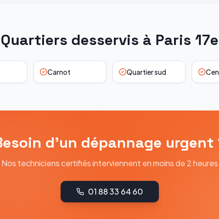
Quartiers desservis à
Paris 17e
Carnot
Quartier sud
Cent
Besoin d'un dépannage urgent 
Nos techniciens certifiés interviennent en moins de 2 heures
01 88 33 64 60