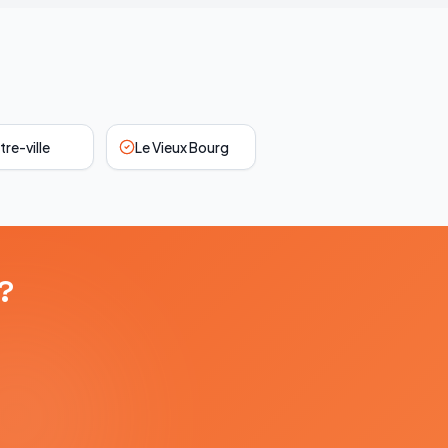
re-ville
Le Vieux Bourg
?