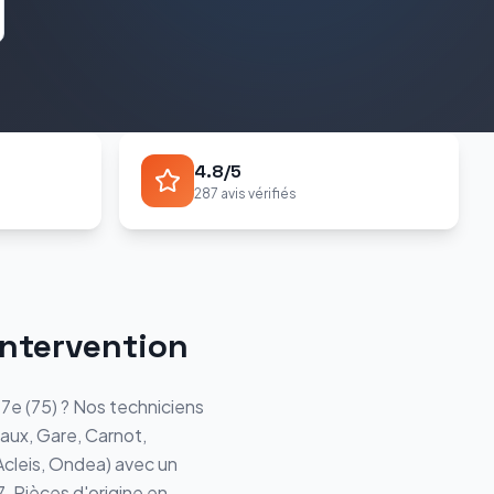
4.8/5
287 avis vérifiés
intervention
17e
(
75
) ? Nos techniciens
aux, Gare, Carnot,
Acleis, Ondea
) avec un
7. Pièces d'origine en