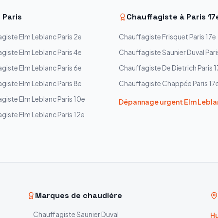
—
Paris
Chauffagiste à
Paris 17
agiste
Elm Leblanc
Paris 2e
Chauffagiste
Frisquet
Paris 17e
agiste
Elm Leblanc
Paris 4e
Chauffagiste
Saunier Duval
Pari
agiste
Elm Leblanc
Paris 6e
Chauffagiste
De Dietrich
Paris 
agiste
Elm Leblanc
Paris 8e
Chauffagiste
Chappée
Paris 17
agiste
Elm Leblanc
Paris 10e
Dépannage urgent
Elm Lebla
agiste
Elm Leblanc
Paris 12e
Marques de chaudière
Chauffagiste
Saunier Duval
Hu